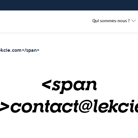
Qui sommes-nous ?
ekcie.com</span>
<span
">contact@lekc